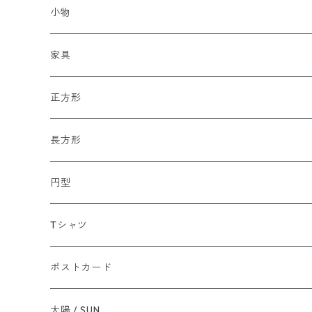
小物
家具
正方形
長方形
円型
Tシャツ
ポストカード
太陽 / SUN