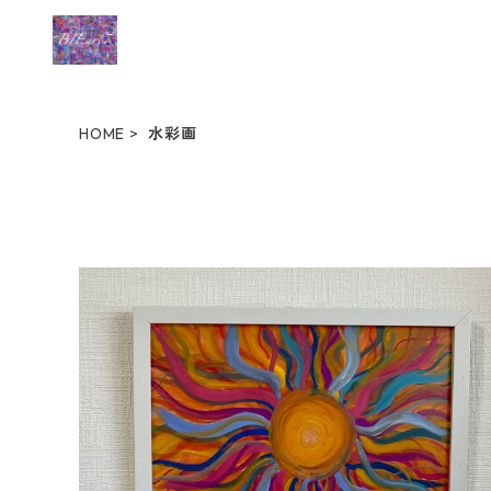
HOME
水彩画
HOT crazy SUN
¥9,000