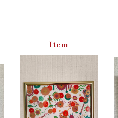
Item
SOLD OUT
The RuBie
¥9,000