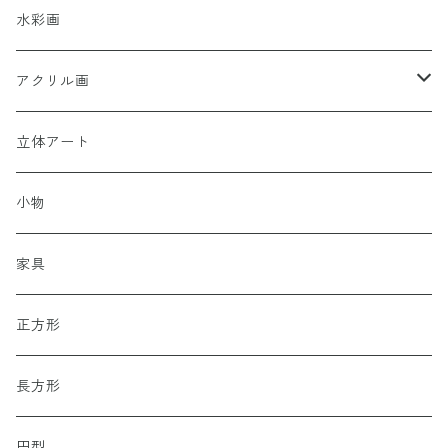
水彩画
アクリル画
女性性
立体アート
小物
家具
正方形
長方形
円型