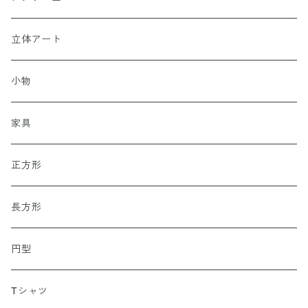
女性性
立体アート
小物
家具
正方形
長方形
円型
Tシャツ