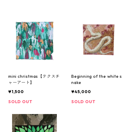
mini christmas【テクスチ
Beginning of the white s
ャーアート】
nake
¥1,500
¥45,000
SOLD OUT
SOLD OUT