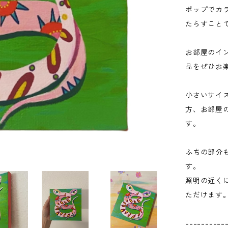
ポップでカ
たらすこと
お部屋のイ
品をぜひお
小さいサイ
方、お部屋
す。
ふちの部分
す。
照明の近く
ただけます
----------