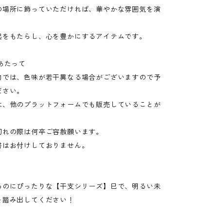
の場所に飾っていただければ、華やかな雰囲気を演
。
起をもたらし、心を豊かにするアイテムです。
あたって
物では、色味が若干異なる場合がございますので予
ださい。
は、他のプラットフォームでも販売していることが
れの際は何卒ご容赦願います。
書はお付けしておりません。
るのにぴったりな【干支シリーズ】巳で、明るい未
を踏み出してください！