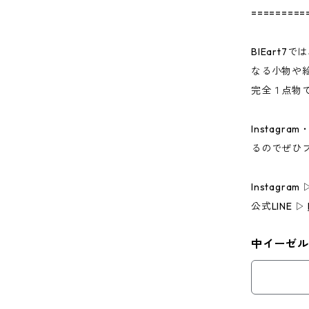
=========
BIEart
なる小物や
完全１点物
Instag
るのでぜひ
Instagram
公式LINE ▷
中イーゼル