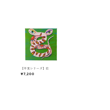
【干支シリーズ】巳
¥7,200