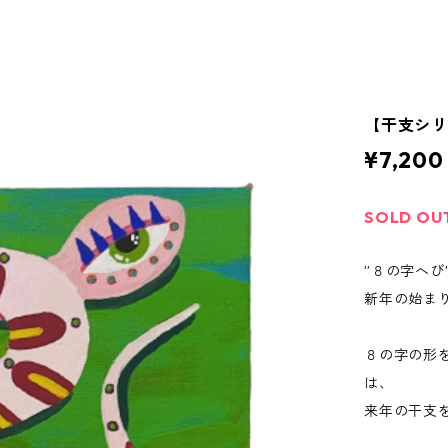
【干支シ
¥7,200
SOLD OU
”８の字へび
新年の始ま
８の字の形
は、
来年の干支