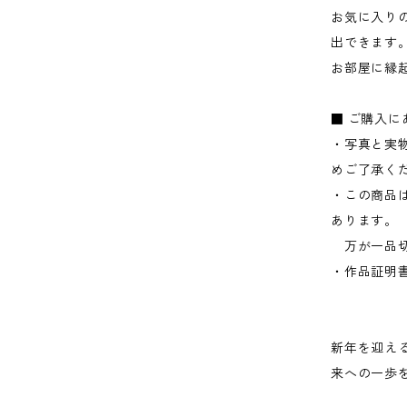
お気に入り
出できます
お部屋に縁
■ ご購入に
・写真と実
めご了承く
・この商品
あります。
万が一品切
・作品証明
新年を迎え
来への一歩