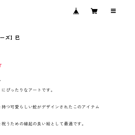
リーズ】巳
T
”
りにぴったりなアートです。
を持つ可愛らしい蛇がデザインされたこのアイテム
を祝うための縁起の良い絵として最適です。