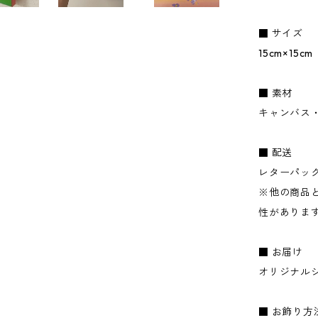
■ サイズ
15cm×15cm
■ 素材
キャンバス
■ 配送
レターパッ
※他の商品
性がありま
■ お届け
オリジナル
■ お飾り方