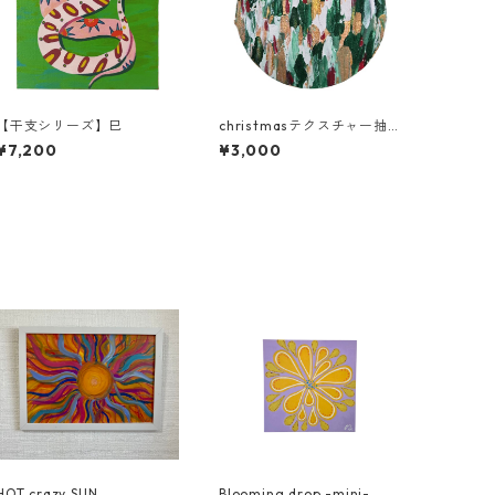
【干支シリーズ】巳
christmasテクスチャー抽象
画【丸キャンバスA】
¥7,200
¥3,000
HOT crazy SUN
Blooming drop -mini-