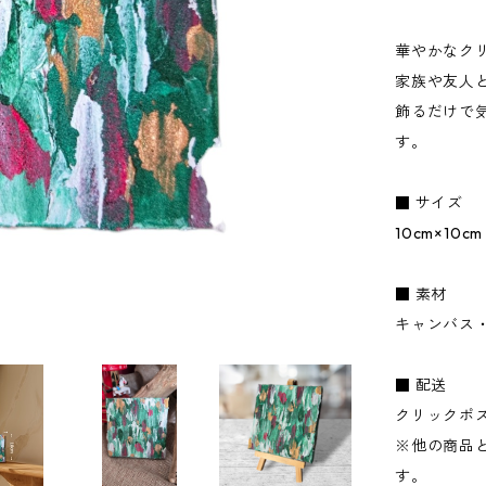
華やかなク
家族や友人
飾るだけで
す。
■ サイズ
10cm×10cm
■ 素材
キャンバス
■ 配送
クリックポ
※他の商品
す。