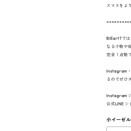
スマスをよ
=========
BIEart
なる小物や
完全１点物
Instag
るのでぜひ
Instagram
公式LINE ▷
小イーゼル