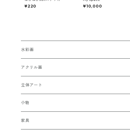
¥220
¥10,000
水彩画
アクリル画
女性性
立体アート
小物
家具