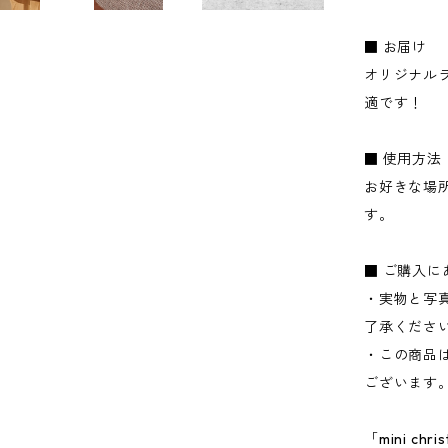
■ お届け
オリジナル
適です！
■ 使用方法
お好きな場
す。
■ ご購入に
・実物と写
了承くださ
・この商品
ございます
「mini c