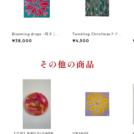
Blooming drops -咲きこぼ
Twinkling Christmasテク
れるしずく-
スチャー
¥38,000
¥4,500
その他の商品
【立体】BIRD FLOWER
ORANGE